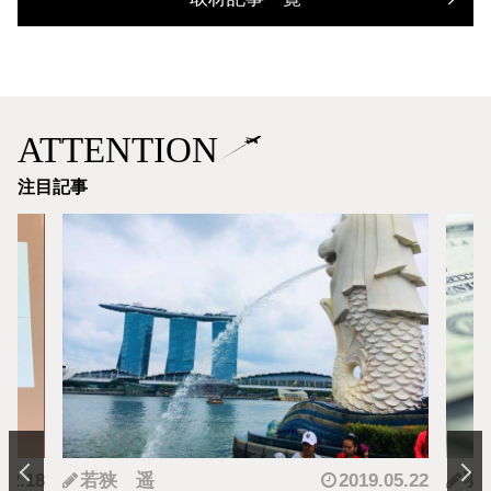
ATTENTION
注目記事
.12.18
若狭 遥
2019.05.22
羽