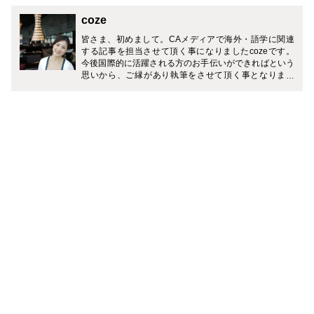
coze
皆さま、初めまして。CAメディアで海外・語学に関連
する記事を担当させて頂く事になりましたcozeです。
今後国際的に活躍される方のお手伝いができればという
思いから、ご縁があり執筆をさせて頂く事となりまし
た。 私の関心事は子供の頃からほぼ海外・語学で占めて
おり、これまで夢に向かって進んで参りました。 単に語
学スキルを伸ばす事だけではなく、国際人として持つべ
きマインドや立居振舞いも含め、これから真の意味でグ
ローバル人として素敵に活躍される皆さまのお役に立て
ると良いなと考えています。 私自身が海外・語学の夢を
苦労しながらも手に入れ、海外ベースで外資系CAとし
て勤務しながら、活きた英語で経験を積んで参りまし
た。 役に立つ情報を分かり易く効率よくお伝えしていけ
たらと思っています。 どうぞ宜しくお願い致します。