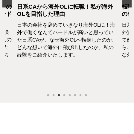
となの
日系CAから海外OLに転職！私が海外
転職
カンド
OLを目指した理由
の生
日本の会社を辞めていきなり海外OLに！海
日系
転換
外で働くなんてハードルが高いと思ってい
外資
1人の
た日系CAが、なぜ海外OLへ転身したのか、
て働
えた
どんな想いで海外に飛び出したのか、私の
らこ
セカ
経験をご紹介いたします。
な外