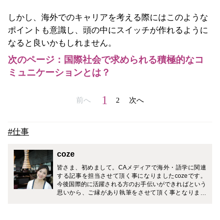
しかし、海外でのキャリアを考える際にはこのような
ポイントも意識し、頭の中にスイッチが作れるように
なると良いかもしれません。
次のページ：国際社会で求められる積極的なコ
ミュニケーションとは？
1
前へ
2
次へ
#仕事
coze
皆さま、初めまして。CAメディアで海外・語学に関連
する記事を担当させて頂く事になりましたcozeです。
今後国際的に活躍される方のお手伝いができればという
思いから、ご縁があり執筆をさせて頂く事となりまし
た。 私の関心事は子供の頃からほぼ海外・語学で占めて
おり、これまで夢に向かって進んで参りました。 単に語
学スキルを伸ばす事だけではなく、国際人として持つべ