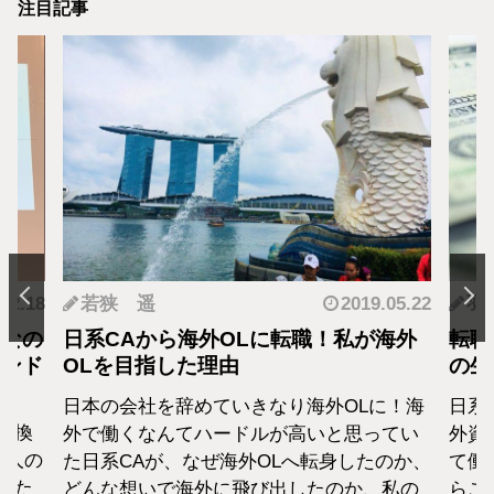
注目記事
.12.18
若狭 遥
2019.05.22
羽
となの
日系CAから海外OLに転職！私が海外
転職
カンド
OLを目指した理由
の生
日本の会社を辞めていきなり海外OLに！海
日系
転換
外で働くなんてハードルが高いと思ってい
外資
1人の
た日系CAが、なぜ海外OLへ転身したのか、
て働
えた
どんな想いで海外に飛び出したのか、私の
らこ