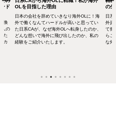
となの
日系CAから海外OLに転職！私が海外
転職
カンド
OLを目指した理由
の生
日本の会社を辞めていきなり海外OLに！海
日系
転換
外で働くなんてハードルが高いと思ってい
外資
1人の
た日系CAが、なぜ海外OLへ転身したのか、
て働
えた
どんな想いで海外に飛び出したのか、私の
らこ
セカ
経験をご紹介いたします。
な外