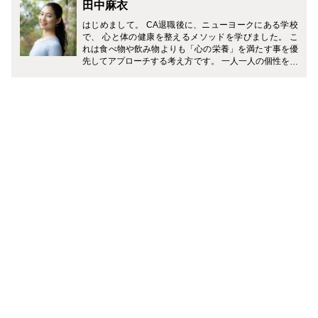
田中麻衣
はじめまして。 CA退職後に、ニューヨークにある学校
で、 心と体の健康を整えるメソッドを学びました。 こ
れは食べ物や飲み物よりも「心の栄養」を満たす事を優
先してアプローチする考え方です。 一人一人の個性を尊
重することは、自分を大切にし、相手も大切にすること
ができます。 これは幸福度の高いフィンランドでも、目
をキラキラと輝かせている人が多いインドでも、人々か
ら感じられました。 茶道の勉強を通して、この幸せに生
きるヒントは、実は禅の心、つまり茶道の心にも通じる
と気が付きました。 不規則な生活が強いられるCAさん
や忙しく働きながらも 自分らしく活き活きと元気に過ご
したいという皆様にとって 役立つ情報を発信してまいり
ます。