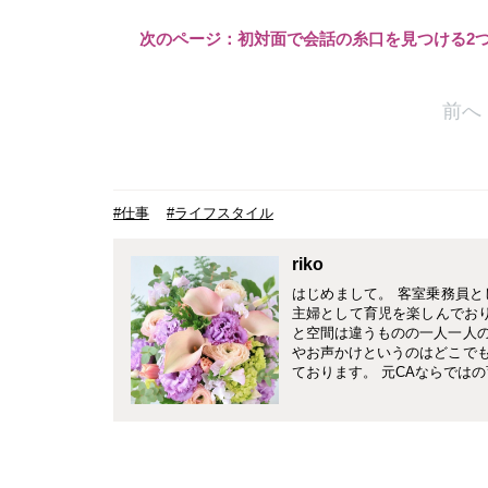
次のページ：初対面で会話の糸口を見つける2
前へ
#仕事
#ライフスタイル
riko
はじめまして。 客室乗務員
主婦として育児を楽しんでおり
と空間は違うものの一人一人
やお声かけというのはどこで
ております。 元CAならでは