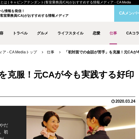
 キャビンアテンダント(客室乗務員/CA)がおすすめする情報メディア - CA Media
クから情報を発信！
CAメンバ
客室乗務員/CA)がおすすめする情報メディア
容
トラベル
グルメ
ライフスタイル
恋愛
仕事
CAコ
- CA Mediaトップ
仕事
「初対面での会話が苦手」を克服！元CAが
を克服！元CAが今も実践する好印
2020.03.24
やだ
。初
が、