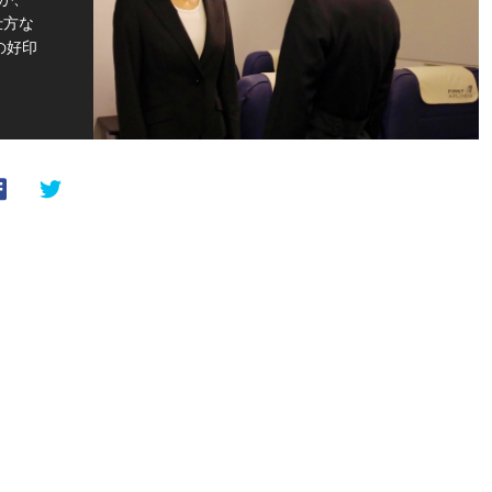
仕方な
の好印