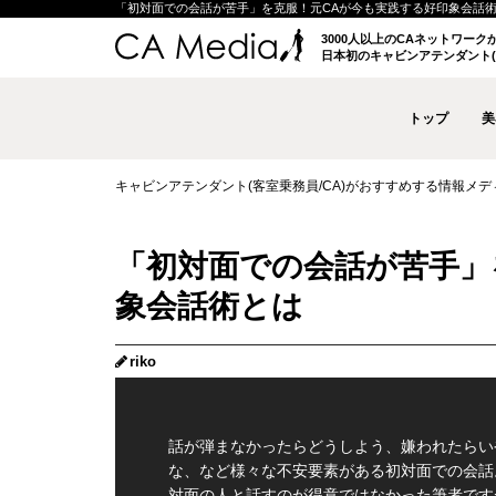
「初対面での会話が苦手」を克服！元CAが今も実践する好印象会話術とは |
3000人以上のCAネットワー
日本初のキャビンアテンダント(
トップ
美
キャビンアテンダント(客室乗務員/CA)がおすすめする情報メディア 
「初対面での会話が苦手」
象会話術とは
riko
話が弾まなかったらどうしよう、嫌われたらい
な、など様々な不安要素がある初対面での会話
対面の人と話すのが得意ではなかった筆者です