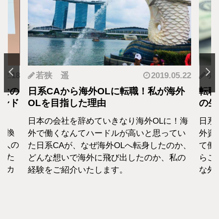
.12.18
若狭 遥
2019.05.22
羽
となの
日系CAから海外OLに転職！私が海外
転職
カンド
OLを目指した理由
の生
日本の会社を辞めていきなり海外OLに！海
日系
転換
外で働くなんてハードルが高いと思ってい
外資
1人の
た日系CAが、なぜ海外OLへ転身したのか、
て働
えた
どんな想いで海外に飛び出したのか、私の
らこ
セカ
経験をご紹介いたします。
な外