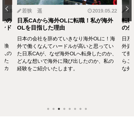
.12.18
若狭 遥
2019.05.22
羽
となの
日系CAから海外OLに転職！私が海外
転職
カンド
OLを目指した理由
の生
日本の会社を辞めていきなり海外OLに！海
日系
転換
外で働くなんてハードルが高いと思ってい
外資
1人の
た日系CAが、なぜ海外OLへ転身したのか、
て働
えた
どんな想いで海外に飛び出したのか、私の
らこ
セカ
経験をご紹介いたします。
な外