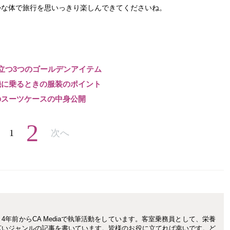
かな体で旅行を思いっきり楽しんできてくださいね。
立つ3つのゴールデンアイテム
機に乗るときの服装のポイント
のスーツケースの中身公開
2
1
次へ
年前からCA Mediaで執筆活動をしています。客室乗務員として、栄養
広いジャンルの記事を書いています。皆様のお役に立てれば幸いです。ど