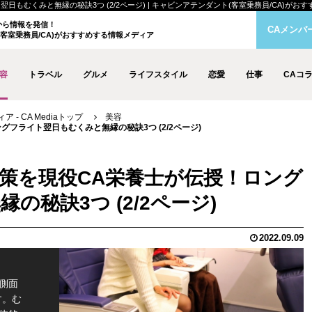
くみと無縁の秘訣3つ (2/2ページ) | キャビンアテンダント(客室乗務員/CA)がおすすめす
クから情報を発信！
CAメンバ
客室乗務員/CA)がおすすめする情報メディア
容
トラベル
グルメ
ライフスタイル
恋愛
仕事
CAコ
- CA Mediaトップ
美容
フライト翌日もむくみと無縁の秘訣3つ (2/2ページ)
策を現役CA栄養士が伝授！ロング
秘訣3つ (2/2ページ)
2022.09.09
側面
す。む