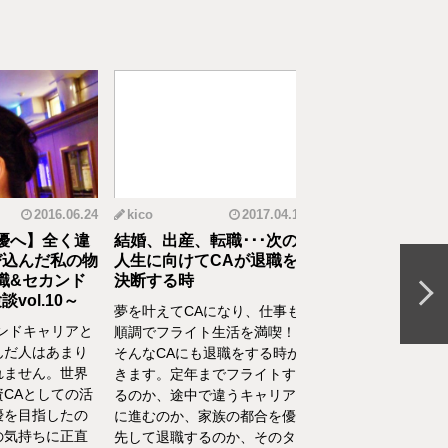
2016.06.24
kico
2017.04.14
riko
20
へ】全く違
結婚、出産、転職･･･次の
元CAの育児論！離
んだ私の物
人生に向けてCAが退職を
食べてくれない、自
&セカンド
決断する時
間を持ちたいをCA
l.10～
決
夢を叶えてCAになり、仕事も
ドキャリアと
離乳食を思うように食
順調でフライト生活を満喫！
人はあまり
れない、自分の時間を
そんなCAにも退職をする時が
せん。世界
い、部屋が散らかって
きます。定年までフライトす
Aとしての活
やるべきことが終わら
るのか、途中で違うキャリア
目指したの
い……そんな育児・家
に進むのか、家族の都合を優
持ちに正直
るなかでの悩みをCA
先して退職するのか、そのタ