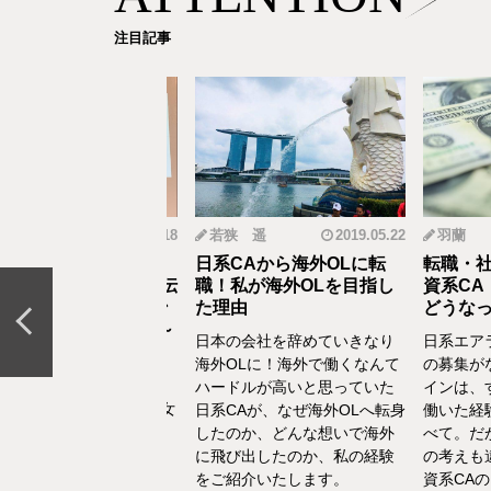
注目記事
mi
2019.12.18
若狭 遥
2019.05.22
羽蘭
から野菜ソムリエ
日系CAから海外OLに転
転職・社会
おとなの食育」を伝
職！私が海外OLを目指し
資系CA！
CAの転職＆セカン
た理由
どうなって
リア体験談vol.13～
日本の会社を辞めていきなり
日系エアラ
結婚、出産などを通し
海外OLに！海外で働くなんて
の募集がな
の転換期が度々ありま
ハードルが高いと思っていた
インは、す
でもあるけど、1人の女
日系CAが、なぜ海外OLへ転身
働いた経験
て自立もしていたい。
したのか、どんな想いで海外
べて。だか
えた中で選んだ「野菜
に飛び出したのか、私の経験
の考えも違
エ」としてのセカンド
をご紹介いたします。
資系CAの