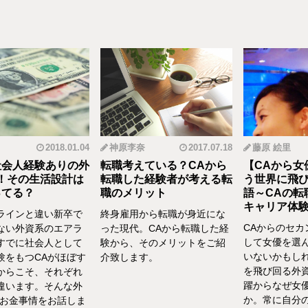
2018.01.04
神原李奈
2017.07.18
藤原 絵里
人経験ありの外
転職考えている？CAから
【CAから女優
その生活設計は
転職した経験者が考える転
う世界に飛び込
る？
職のメリット
語～CAの転職
キャリア体験談vo
インと違い新卒で
終身雇用から転職が身近にな
CAからのセカン
い外資系のエアラ
った現代。CAから転職した経
して女優を選んだ
でに社会人として
験から、そのメリットをご紹
いないかもしれま
をもつCAがほぼす
介致します。
を飛び回る外資C
らこそ、それぞれ
躍からなぜ女優を
います。そんな外
か。常に自分の気
お金事情をお話しま