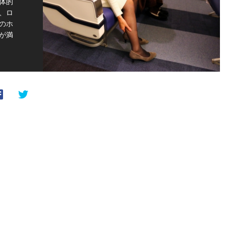
体的
、ロ
のホ
が満