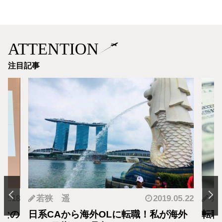
ATTENTION
注目記事
.12.18
若狭 遥
2019.05.22
羽
となの
日系CAから海外OLに転職！私が海外
転職