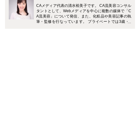
CAメディア代表の清水裕美子です。 CA流美容コンサル
タントとして、Webメディアを中心に複数の媒体で「C
A流美容」について発信、また、化粧品や美容記事の執
筆・監修を行なっています。 プライベートでは3歳・7
歳（男の子）の2児の母。 「一流の大人を目指す旅育」
に力を入れていて、複数のメディアでおすすめの旅のプ
ランやホテルなどを紹介中です。 Instagramでは、家庭
と仕事を無理なく両立しながら、理想のライフスタイル
を叶える働きかたについて発信中。