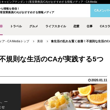
ャビンアテンダント(客室乗務員/CA)がおすすめする情報メディア - CA Media
クから情報を発信！
CAメンバ
客室乗務員/CA)がおすすめする情報メディア
容
トラベル
グルメ
ライフスタイル
恋愛
仕事
CAコ
- CA Mediaトップ
美容
食生活の乱れを賢く改善！不規則な生活のC
不規則な生活のCAが実践する5つ
2020.01.11
ち。一
ませ