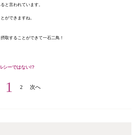
あると言われています。
ことができますね。
も摂取することができて一石二鳥！
。
シーではない!?
1
2
次へ