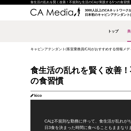
食生活の乱れを賢く改善！不規則な生活のCAが実践する5つの食習慣 | キ
3000人以上のCAネットワー
日本初のキャビンアテンダント(
トップ
美
キャビンアテンダント(客室乗務員/CA)がおすすめする情報メディア 
食生活の乱れを賢く改善！
の食習慣
kico
CAは不規則な勤務に伴って、食生活が乱れが
日3食を決まった時間に食べることもままなり