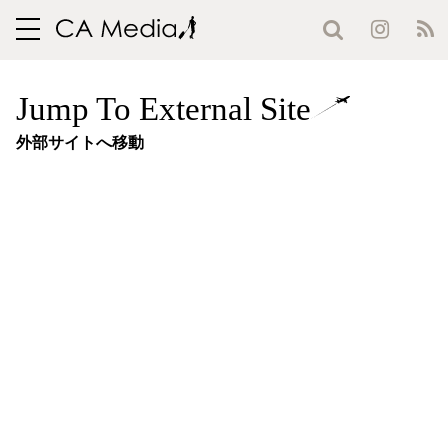
toggle
navigation
Jump To External Site
外部サイトへ移動