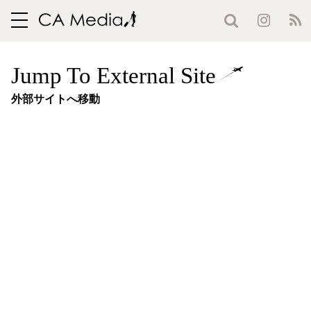
toggle
navigation
Jump To External Site
外部サイトへ移動