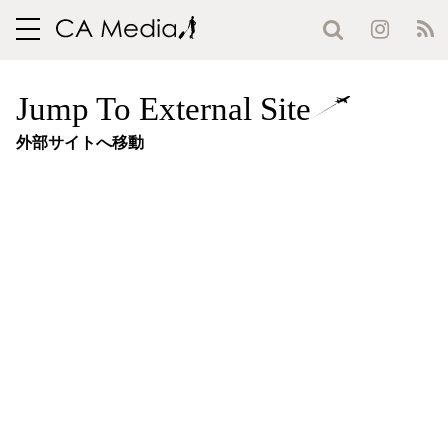
toggle
navigation
Jump To External Site
外部サイトへ移動