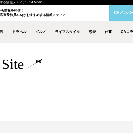
情報メディア - CA Media
クから情報を発信！
CAメンバ
客室乗務員/CA)がおすすめする情報メディア
容
トラベル
グルメ
ライフスタイル
恋愛
仕事
CAコ
Site