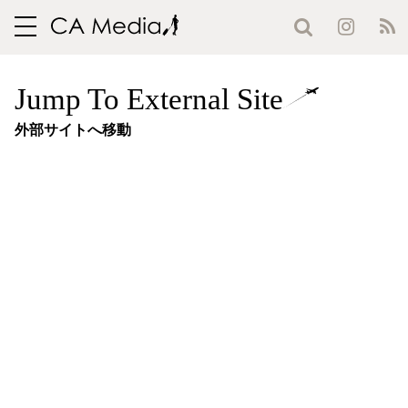
toggle
navigation
Jump To External Site
外部サイトへ移動