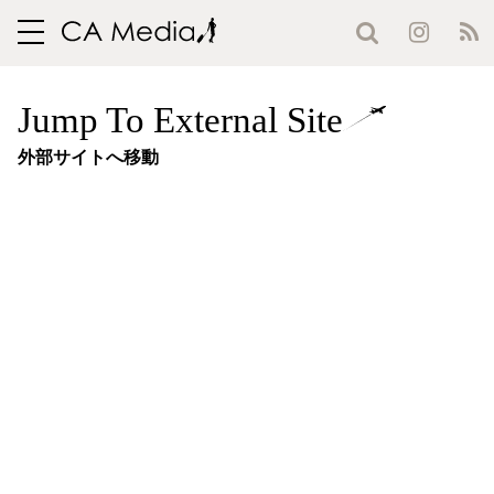
toggle
navigation
Jump To External Site
外部サイトへ移動