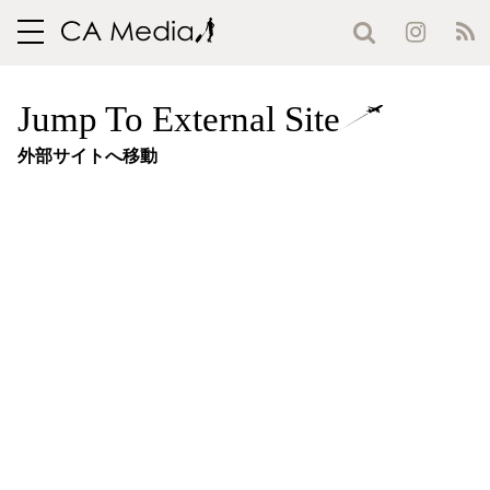
toggle
navigation
Jump To External Site
外部サイトへ移動