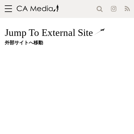
toggle
navigation
Jump To External Site
外部サイトへ移動