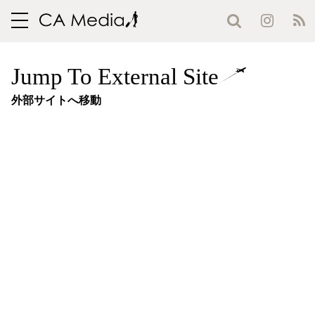
toggle
navigation
Jump To External Site
外部サイトへ移動