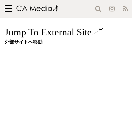
toggle
navigation
Jump To External Site
外部サイトへ移動