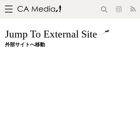
toggle
navigation
Jump To External Site
外部サイトへ移動