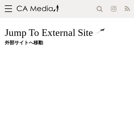
toggle
navigation
Jump To External Site
外部サイトへ移動