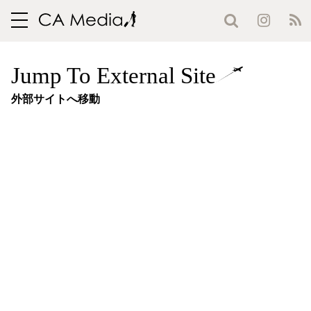
toggle
navigation
Jump To External Site
外部サイトへ移動