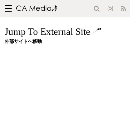
toggle
navigation
Jump To External Site
外部サイトへ移動