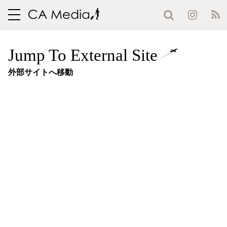
toggle
navigation
Jump To External Site
外部サイトへ移動