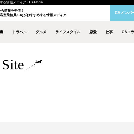
情報メディア - CA Media
クから情報を発信！
CAメンバ
客室乗務員/CA)がおすすめする情報メディア
容
トラベル
グルメ
ライフスタイル
恋愛
仕事
CAコ
Site