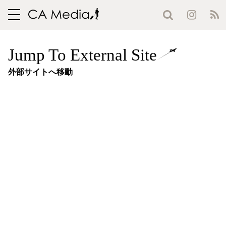
toggle
navigation
Jump To External Site
外部サイトへ移動