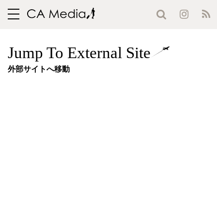
toggle
navigation
Jump To External Site
外部サイトへ移動