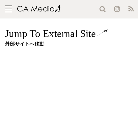
toggle
navigation
Jump To External Site
外部サイトへ移動