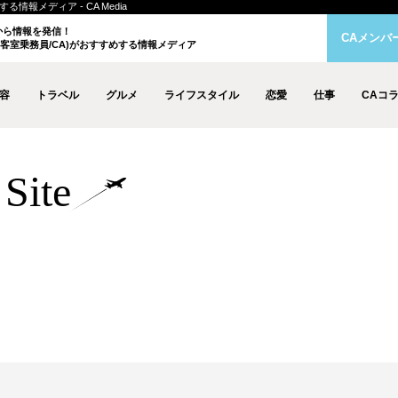
情報メディア - CA Media
クから情報を発信！
CAメンバ
客室乗務員/CA)がおすすめする情報メディア
容
トラベル
グルメ
ライフスタイル
恋愛
仕事
CAコ
Site