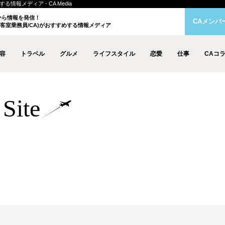
情報メディア - CA Media
クから情報を発信！
CAメンバ
客室乗務員/CA)がおすすめする情報メディア
容
トラベル
グルメ
ライフスタイル
恋愛
仕事
CAコ
Site