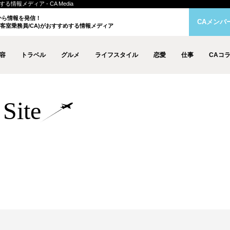
情報メディア - CA Media
クから情報を発信！
CAメンバ
客室乗務員/CA)がおすすめする情報メディア
容
トラベル
グルメ
ライフスタイル
恋愛
仕事
CAコ
Site