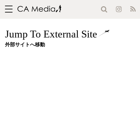
toggle
navigation
Jump To External Site
外部サイトへ移動