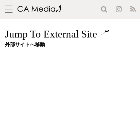
toggle
navigation
Jump To External Site
外部サイトへ移動