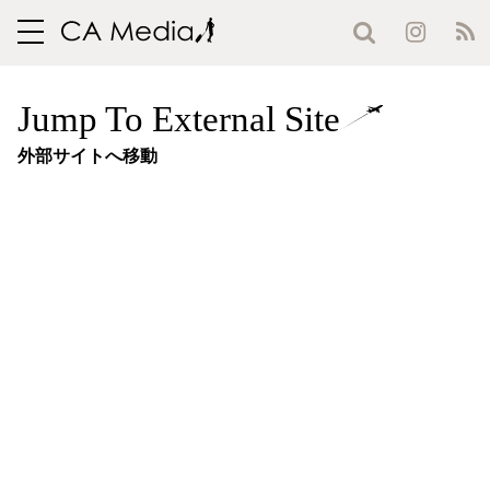
toggle
navigation
Jump To External Site
外部サイトへ移動