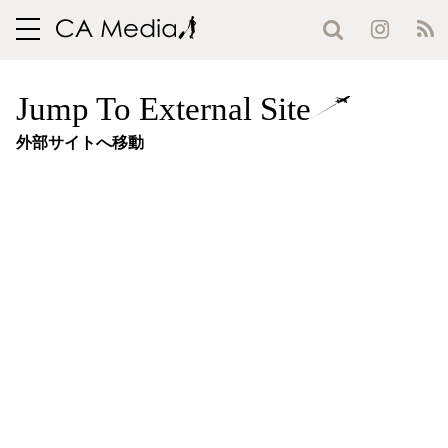
toggle
navigation
Jump To External Site
外部サイトへ移動