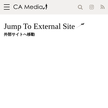
toggle
navigation
Jump To External Site
外部サイトへ移動