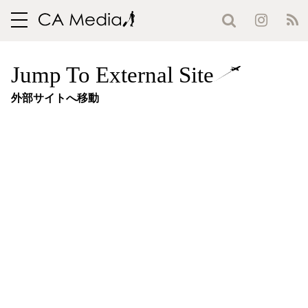
toggle
navigation
Jump To External Site
外部サイトへ移動