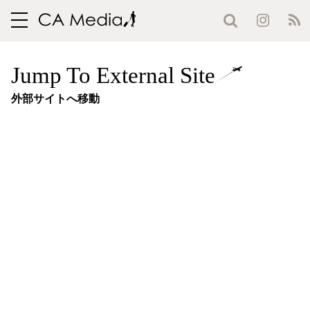
toggle
navigation
Jump To External Site
外部サイトへ移動