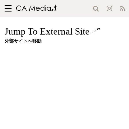
toggle
navigation
Jump To External Site
外部サイトへ移動