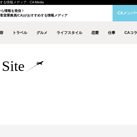
情報メディア - CA Media
クから情報を発信！
CAメンバ
客室乗務員/CA)がおすすめする情報メディア
容
トラベル
グルメ
ライフスタイル
恋愛
仕事
CAコ
Site