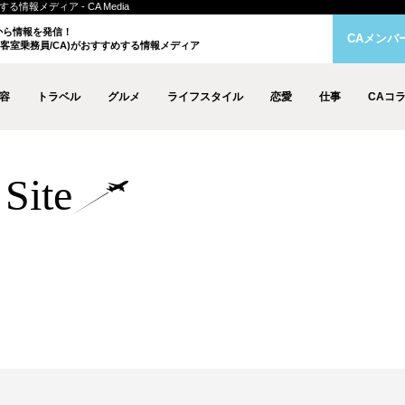
情報メディア - CA Media
クから情報を発信！
CAメンバ
客室乗務員/CA)がおすすめする情報メディア
容
トラベル
グルメ
ライフスタイル
恋愛
仕事
CAコ
Site