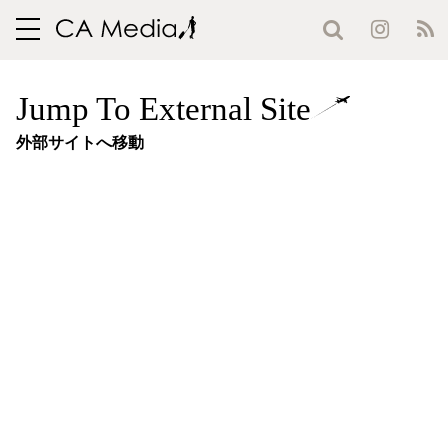
toggle
navigation
Jump To External Site
外部サイトへ移動