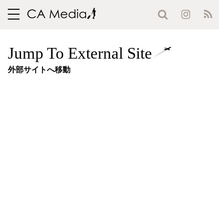
toggle
navigation
Jump To External Site
外部サイトへ移動