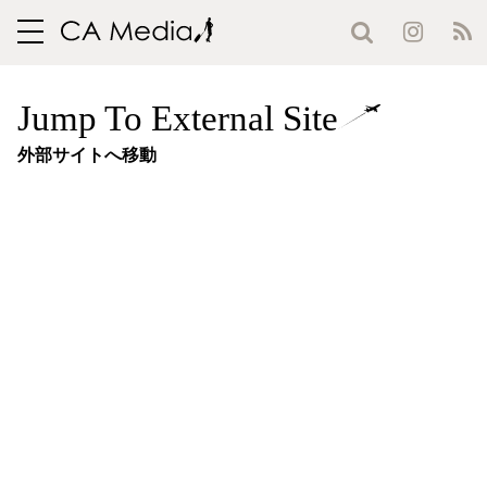
toggle
navigation
Jump To External Site
外部サイトへ移動