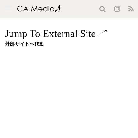
toggle
navigation
Jump To External Site
外部サイトへ移動