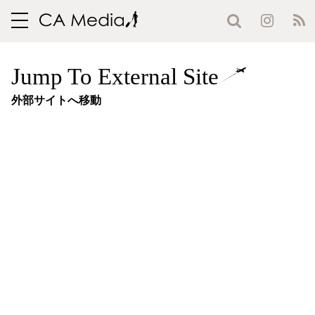
toggle
navigation
Jump To External Site
外部サイトへ移動