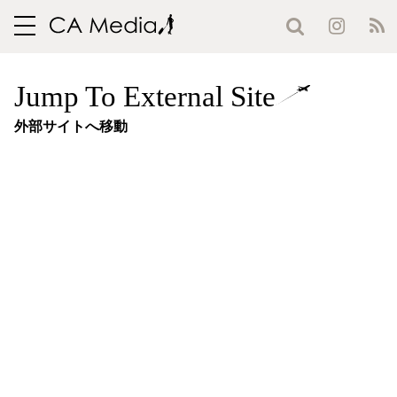
toggle
navigation
Jump To External Site
外部サイトへ移動