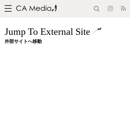
toggle
navigation
Jump To External Site
外部サイトへ移動