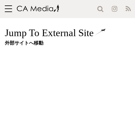
toggle
navigation
Jump To External Site
外部サイトへ移動