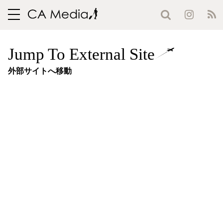
toggle
navigation
Jump To External Site
外部サイトへ移動